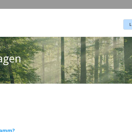
L
ragen
gramm?